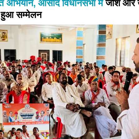
रत अभियान, आसींद विधानसभा में
जोश और उ
हुआ सम्मेलन