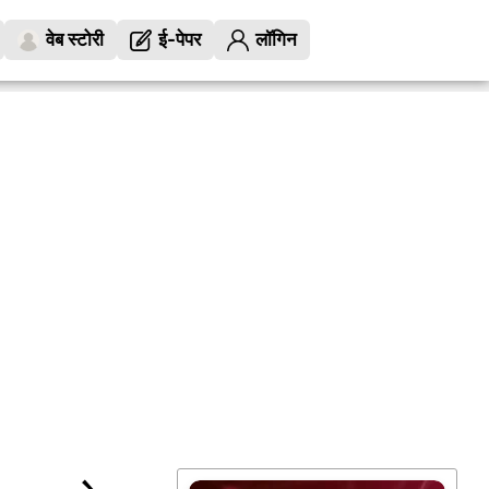
वेब स्टोरी
ई-पेपर
लॉगिन