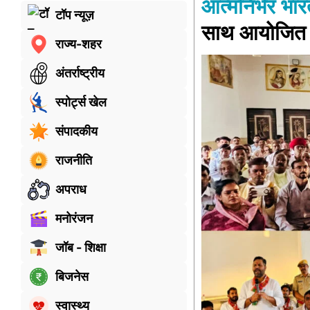
आत्मनिर्भर भा
टॉप न्यूज़
साथ आयोजित 
राज्य-शहर
अंतर्राष्ट्रीय
स्पोर्ट्स खेल
संपादकीय
राजनीति
अपराध
मनोरंजन
जॉब - शिक्षा
बिजनेस
स्वास्थ्य