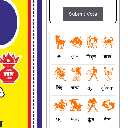
Submit Vote
मेष
वृषभ
मिथुन
कर्क
सिंह
कन्या
तुला
वृश्चिक
धनु
मकर
कुंभ
मीन