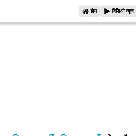
होम
विडिओ न्यूज