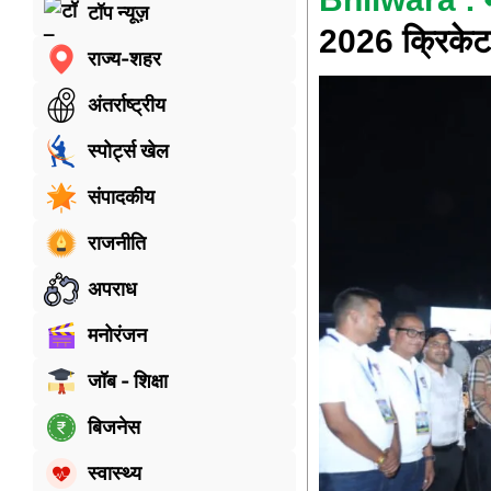
टॉप न्यूज़
2026 क्रिकेट 
राज्य-शहर
अंतर्राष्ट्रीय
स्पोर्ट्स खेल
संपादकीय
राजनीति
अपराध
मनोरंजन
जॉब - शिक्षा
बिजनेस
स्वास्थ्य