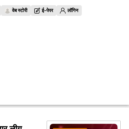
वेब स्टोरी
ई-पेपर
लॉगिन
ियर लीग