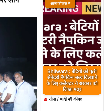
आज फोकस में
Bhilwara : बेटियों को फ्री
सेनेटरी नैपकिन जल्द दिलवाने
के लिए कलेक्टर ने सरकार को
लिखा पत्र
सोना / चांदी की कीमत