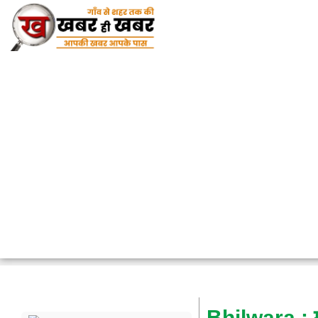
Bhilwara : म