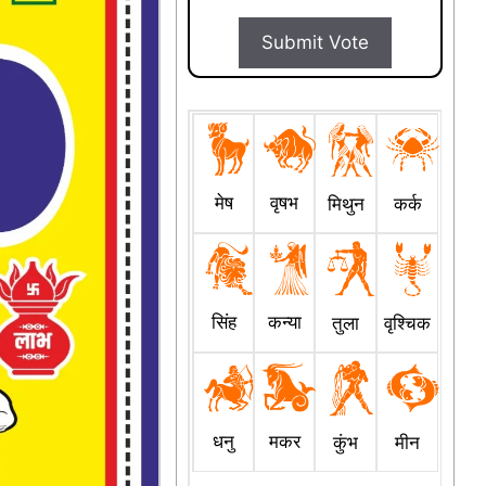
Submit Vote
मेष
वृषभ
मिथुन
कर्क
सिंह
कन्या
तुला
वृश्चिक
धनु
मकर
कुंभ
मीन