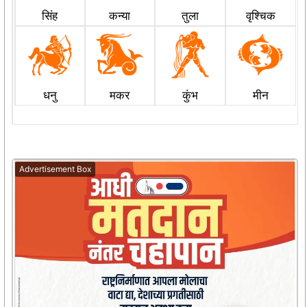
सिंह
कन्या
तुला
वृश्चिक
धनु
मकर
कुंभ
मीन
Advertisement Box