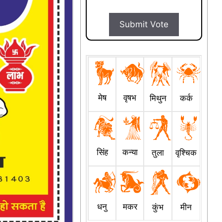
Submit Vote
मेष
वृषभ
मिथुन
कर्क
सिंह
कन्या
तुला
वृश्चिक
धनु
मकर
कुंभ
मीन