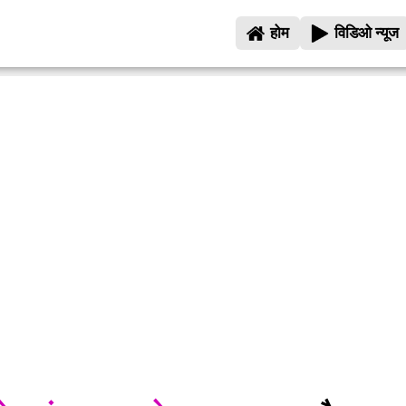
होम
विडिओ न्यूज