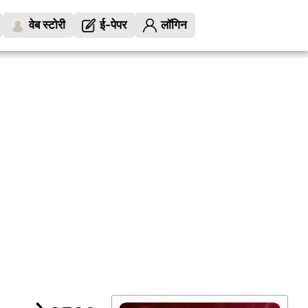
वेब स्टोरी
ई-पेपर
लॉगिन