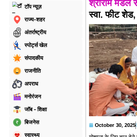
श्रीराम मंडल 
टॉप न्यूज़
स्वा. फीट शेेड
राज्य-शहर
अंतर्राष्ट्रीय
स्पोर्ट्स खेल
संपादकीय
राजनीति
अपराध
मनोरंजन
जॉब - शिक्षा
बिजनेस
October 30, 2025
स्वास्थ्य