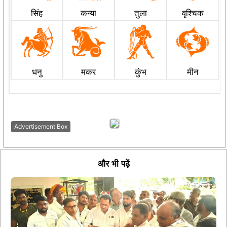
सिंह
कन्या
तुला
वृश्चिक
धनु
मकर
कुंभ
मीन
Advertisement Box
और भी पढ़ें