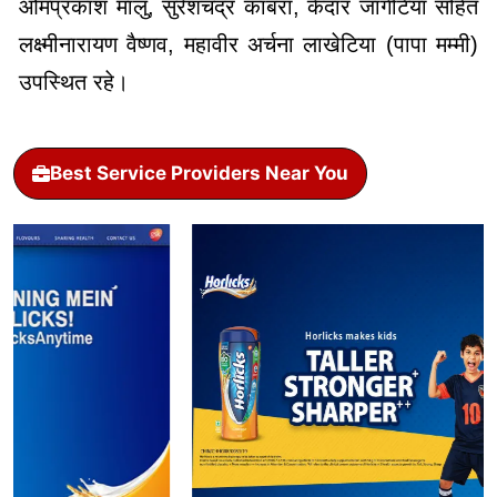
ओमप्रकाश मालु, सुरेशचंद्र काबरा, केदार जागेटिया सहित
लक्ष्मीनारायण वैष्णव, महावीर अर्चना लाखेटिया (पापा मम्मी)
उपस्थित रहे।
Best Service Providers Near You