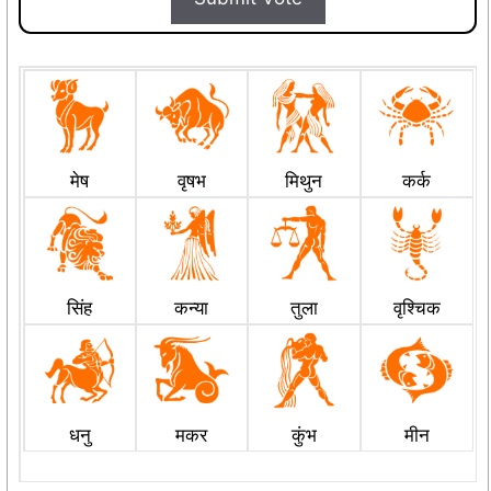
मेष
वृषभ
मिथुन
कर्क
सिंह
कन्या
तुला
वृश्चिक
धनु
मकर
कुंभ
मीन