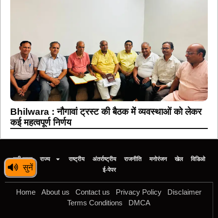
Bhilwara : नौगावां ट्रस्ट की बैठक में व्यवस्थाओं को लेकर
कई महत्वपूर्ण निर्णय
बड़ी खबर
राज्य
राष्ट्रीय
अंतर्राष्ट्रीय
राजनीति
मनोरंजन
खेल
विडिओ
सुनें
ई-पेपर
Home
About us
Contact us
Privacy Policy
Disclaimer
Terms Conditions
DMCA