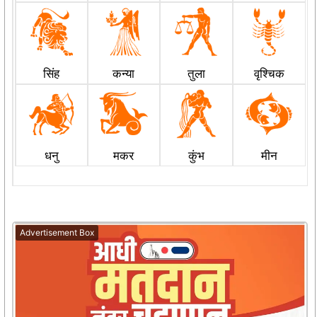
सिंह
कन्या
तुला
वृश्चिक
धनु
मकर
कुंभ
मीन
Advertisement Box