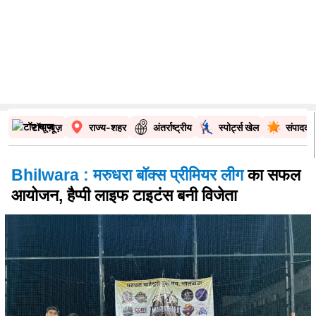
टॉप न्यूज़
राज्य-शहर
अंतर्राष्ट्रीय
स्पोर्ट्स खेल
संपादकी
Bhilwara : मरुधरा बॉक्स प्रीमियर लीग
का सफल
आयोजन, हैप्पी लाइफ टाइटंस बनी विजेता