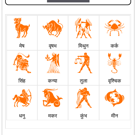
मेष
वृषभ
मिथुन
कर्क
सिंह
कन्या
तुला
वृश्चिक
धनु
मकर
कुंभ
मीन