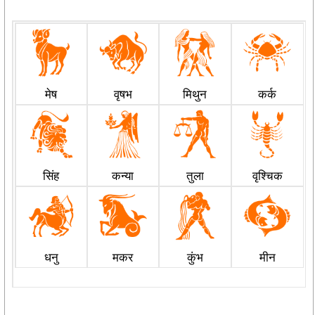
मेष
वृषभ
मिथुन
कर्क
सिंह
कन्या
तुला
वृश्चिक
धनु
मकर
कुंभ
मीन