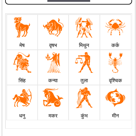
मेष
वृषभ
मिथुन
कर्क
सिंह
कन्या
तुला
वृश्चिक
धनु
मकर
कुंभ
मीन