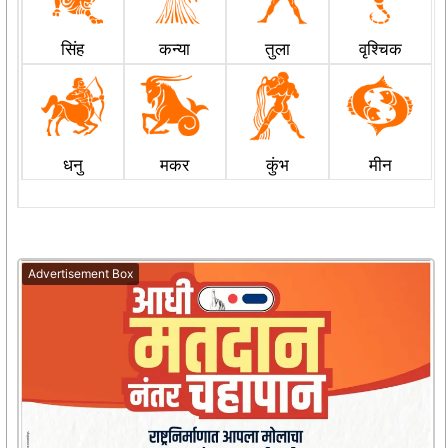
सिंह
कन्या
तुला
वृश्चिक
धनु
मकर
कुंभ
मीन
Advertisement Box