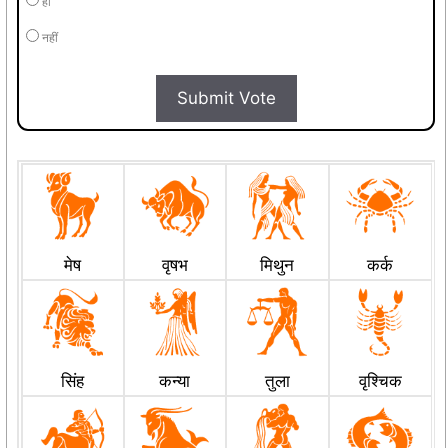
हाँ
नहीं
Submit Vote
मेष
वृषभ
मिथुन
कर्क
सिंह
कन्या
तुला
वृश्चिक