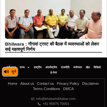
Bhilwara : नौगावां ट्रस्ट की बैठक में व्यवस्थाओं को लेकर
कई महत्वपूर्ण निर्णय
बड़ी खबर
राज्य
राष्ट्रीय
अंतर्राष्ट्रीय
राजनीति
मनोरंजन
खेल
विडिओ
सुनें
ई-पेपर
Home
About us
Contact us
Privacy Policy
Disclaimer
Terms Conditions
DMCA
info@khabarhikhabar.com
+91 95875 70001