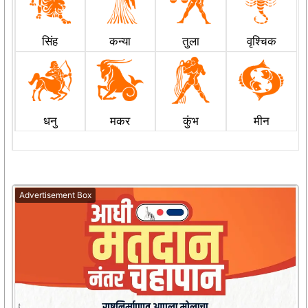
सिंह
कन्या
तुला
वृश्चिक
धनु
मकर
कुंभ
मीन
Advertisement Box