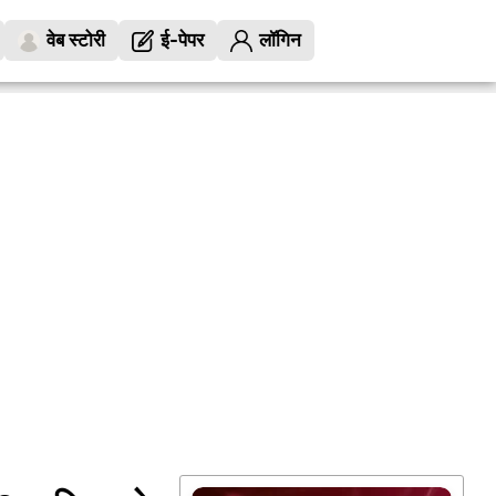
वेब स्टोरी
ई-पेपर
लॉगिन