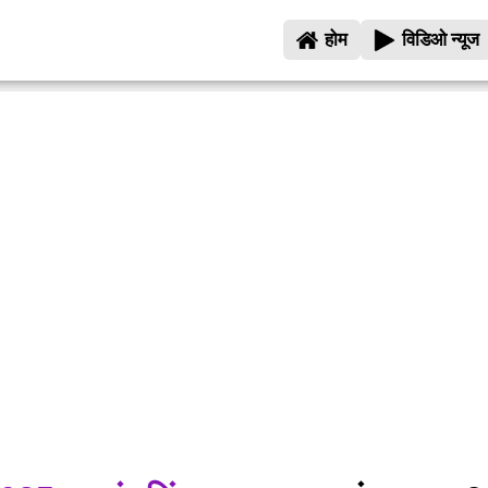
होम
विडिओ न्यूज