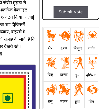
ॉ संदीप हुड्डा ने
 आधिकारिक वेबसाइट
Submit Vote
य आवंटन किया जाएगा|
ा रहा हैं|जिसमें
्याय, बाहरवी में
 को सलाह दी जाती है कि
र देखते रहे।
मेष
वृषभ
मिथुन
कर्क
है।
सिंह
कन्या
तुला
वृश्चिक
धनु
मकर
कुंभ
मीन