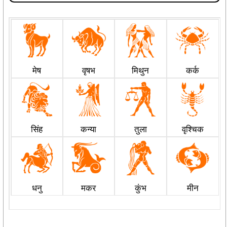
मेष
वृषभ
मिथुन
कर्क
सिंह
कन्या
तुला
वृश्चिक
धनु
मकर
कुंभ
मीन