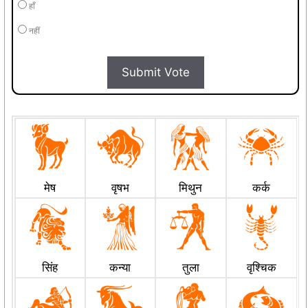
हाँ
नहीं
Submit Vote
मेष
वृषभ
मिथुन
कर्क
सिंह
कन्या
तुला
वृश्चिक