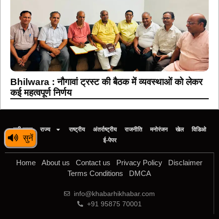
Bhilwara : नौगावां ट्रस्ट की बैठक में व्यवस्थाओं को लेकर
कई महत्वपूर्ण निर्णय
बड़ी खबर
राज्य
राष्ट्रीय
अंतर्राष्ट्रीय
राजनीति
मनोरंजन
खेल
विडिओ
सुनें
ई-पेपर
Home
About us
Contact us
Privacy Policy
Disclaimer
Terms Conditions
DMCA
info@khabarhikhabar.com
+91 95875 70001