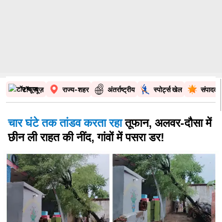
टॉप न्यूज़
राज्य-शहर
अंतर्राष्ट्रीय
स्पोर्ट्स खेल
संपादकी
चार घंटे तक तांडव करता रहा
तूफान, अलवर-दौसा में
छीन ली राहत की नींद, गांवों में पसरा डर!