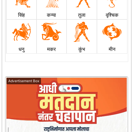
सिंह
कन्या
तुला
वृश्चिक
धनु
मकर
कुंभ
मीन
Advertisement Box