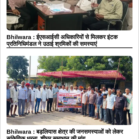
Bhilwara : ईएसआईसी अधिकारियों से मिलकर इंटक
प्रतिनिधिमंडल ने उठाई श्रमिकों की समस्याएं
Bhilwara : बड़लियास क्षेत्र की जनसमस्याओं को लेकर
सांकेतिक धरना, शीघ्र समाधान की मांग