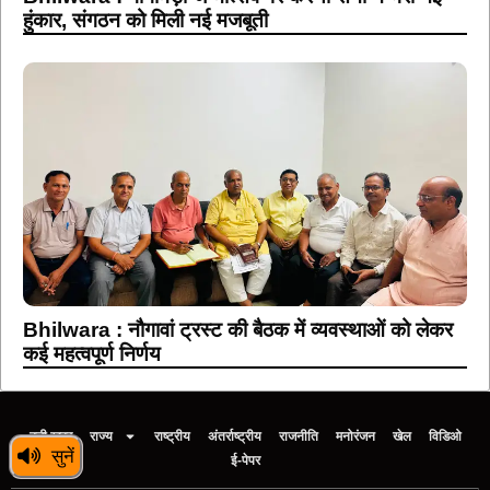
हुंकार, संगठन को मिली नई मजबूती
Bhilwara : नौगावां ट्रस्ट की बैठक में व्यवस्थाओं को लेकर
कई महत्वपूर्ण निर्णय
बड़ी खबर
राज्य
राष्ट्रीय
अंतर्राष्ट्रीय
राजनीति
मनोरंजन
खेल
विडिओ
सुनें
ई-पेपर