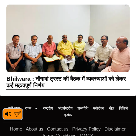
Bhilwara : नौगावां ट्रस्ट की बैठक में व्यवस्थाओं को लेकर
कई महत्वपूर्ण निर्णय
बड़ी खबर
राज्य
राष्ट्रीय
अंतर्राष्ट्रीय
राजनीति
मनोरंजन
खेल
विडिओ
सुनें
ई-पेपर
Home
About us
Contact us
Privacy Policy
Disclaimer
Terms Conditions
DMCA