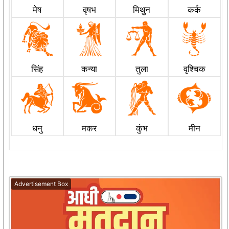
मेष
वृषभ
मिथुन
कर्क
सिंह
कन्या
तुला
वृश्चिक
धनु
मकर
कुंभ
मीन
Advertisement Box