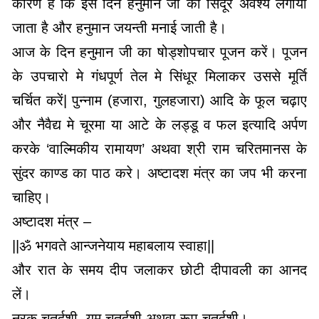
कारण है कि इस दिन हनुमान जी को सिंदूर अवश्य लगाया
जाता है और हनुमान जयन्ती मनाई जाती है।
आज के दिन हनुमान जी का षोड्शोपचार पूजन करें। पूजन
के उपचारो मे गंधपूर्ण तेल मे सिंधूर मिलाकर उससे मूर्ति
चर्चित करें| पुन्नाम (हजारा, गुलहजारा) आदि के फूल चढ़ाए
और नैवैद्य मे चूरमा या आटे के लड्डू व फल इत्यादि अर्पण
करके ‘वाल्मिकीय रामायण’ अथवा श्री राम चरितमानस के
सुंदर काण्ड का पाठ करे। अष्टादश मंत्र का जप भी करना
चाहिए।
अष्टादश मंत्र –
||ॐ भगवते आन्जनेयाय महाबलाय स्वाहा||
और रात के समय दीप जलाकर छोटी दीपावली का आनद
लें।
नरक चतुर्दशी, यम चतुर्दशी अथवा रूप चतुर्दशी।