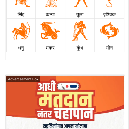
सिंह
कन्या
तुला
वृश्चिक
धनु
मकर
कुंभ
मीन
Advertisement Box