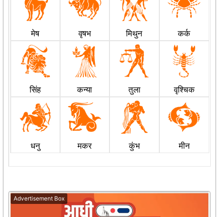
मेष
वृषभ
मिथुन
कर्क
सिंह
कन्या
तुला
वृश्चिक
धनु
मकर
कुंभ
मीन
Advertisement Box