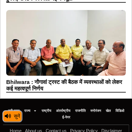
Bhilwara : नौगावां ट्रस्ट की बैठक में व्यवस्थाओं को लेकर
कई महत्वपूर्ण निर्णय
बड़ी खबर
राज्य
राष्ट्रीय
अंतर्राष्ट्रीय
राजनीति
मनोरंजन
खेल
विडिओ
सुनें
ई-पेपर
Home
About us
Contact us
Privacy Policy
Disclaimer