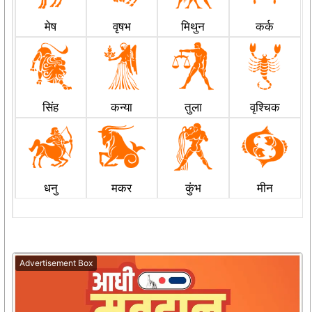
मेष
वृषभ
मिथुन
कर्क
सिंह
कन्या
तुला
वृश्चिक
धनु
मकर
कुंभ
मीन
Advertisement Box