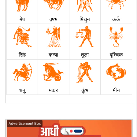
मेष
वृषभ
मिथुन
कर्क
सिंह
कन्या
तुला
वृश्चिक
धनु
मकर
कुंभ
मीन
Advertisement Box