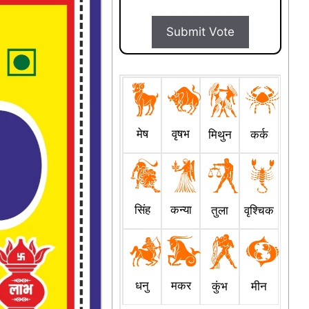
Submit Vote
मेष
वृषभ
मिथुन
कर्क
सिंह
कन्या
तुला
वृश्चिक
धनु
मकर
कुंभ
मीन