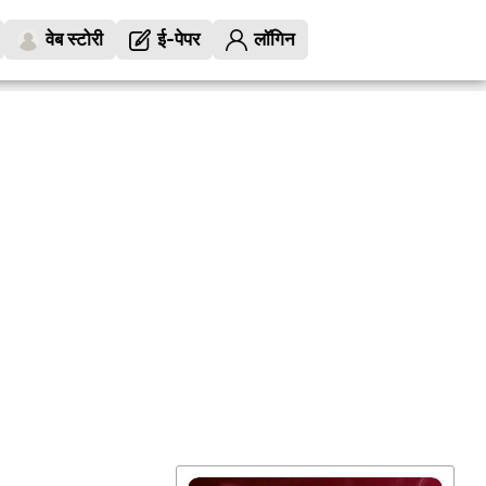
वेब स्टोरी
ई-पेपर
लॉगिन