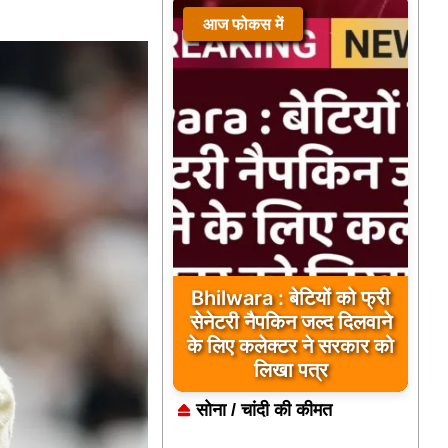
आज फोकस में
आज फोकस में
Bhilwara : सभी निर्माण कार्य
Bhilwara : बेटियों को फ्री
गुणवत्तापूर्ण हो, क्वालिटी से कोई
सेनेटरी नैपकिन जल्द दिलवाने
समझौता नहीं किया जाए: संजय
के लिए कलेक्टर ने सरकार को
लिखा पत्र
माथुर
सोना / चांदी की कीमत