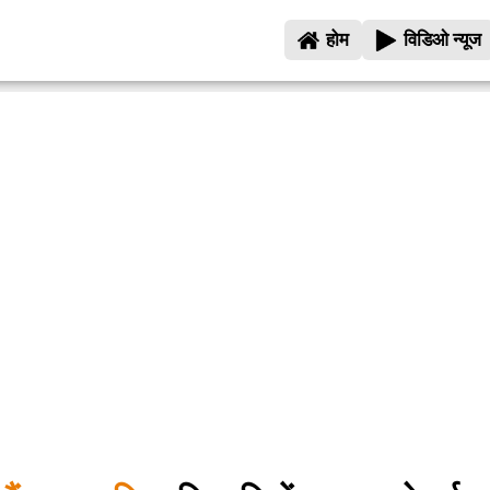
होम
विडिओ न्यूज