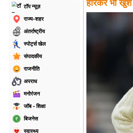
हारकर भी खुश 
टॉप न्यूज़
राज्य-शहर
अंतर्राष्ट्रीय
स्पोर्ट्स खेल
संपादकीय
राजनीति
अपराध
मनोरंजन
जॉब - शिक्षा
बिजनेस
स्वास्थ्य