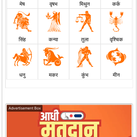
मेष
वृषभ
मिथुन
कर्क
सिंह
कन्या
तुला
वृश्चिक
धनु
मकर
कुंभ
मीन
Advertisement Box