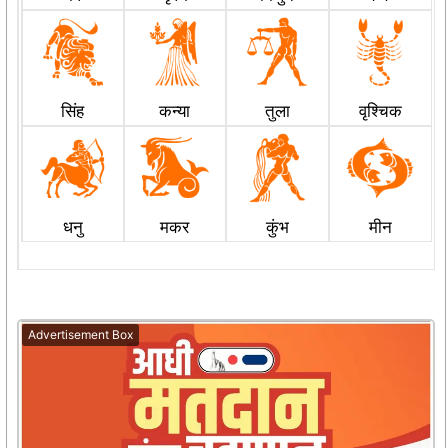
सिंह
कन्या
तुला
वृश्चिक
धनु
मकर
कुंभ
मीन
Advertisement Box