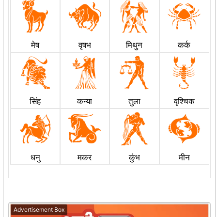
मेष
वृषभ
मिथुन
कर्क
सिंह
कन्या
तुला
वृश्चिक
धनु
मकर
कुंभ
मीन
Advertisement Box