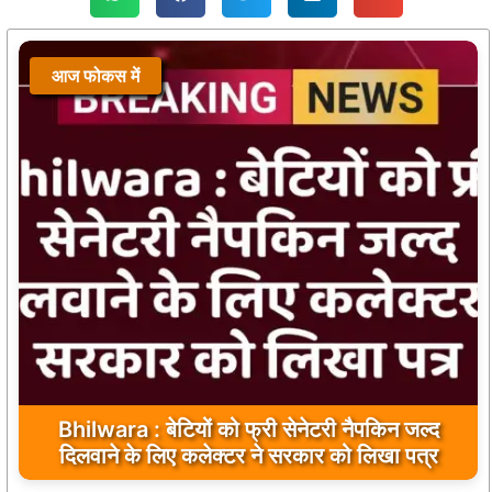
आज फोकस में
आज फोकस में
Bhilwara : सभी निर्माण कार्य गुणवत्तापूर्ण हो, क्वालिटी से
Bhilwara : बेटियों को फ्री सेनेटरी नैपकिन जल्द
दिलवाने के लिए कलेक्टर ने सरकार को लिखा पत्र
कोई समझौता नहीं किया जाए: संजय माथुर