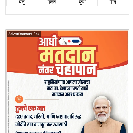
धनु
मकर
कुंभ
मीन
Advertisement Box