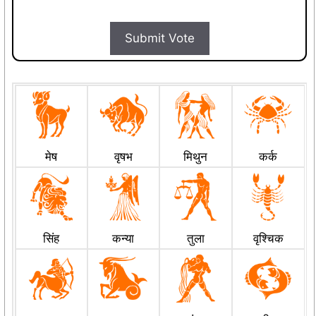
Submit Vote
मेष
वृषभ
मिथुन
कर्क
सिंह
कन्या
तुला
वृश्चिक