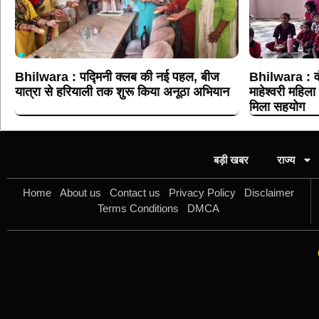
Bhilwara : पद्मिनी क्लब की नई पहल, बीज
Bhilwara : वं
यात्रा से हरियाली तक शुरू किया अनूठा अभियान
माहेश्वरी महिला 
मिला सहयोग
बड़ी खबर
राज्य
Home
About us
Contact us
Privacy Policy
Disclaimer
Terms Conditions
DMCA