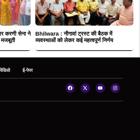
र करणी सेना ने
Bhilwara : नौगावां ट्रस्ट की बैठक में
 मजबूती
व्यवस्थाओं को लेकर कई महत्वपूर्ण निर्णय
विडिओ
ई-पेपर