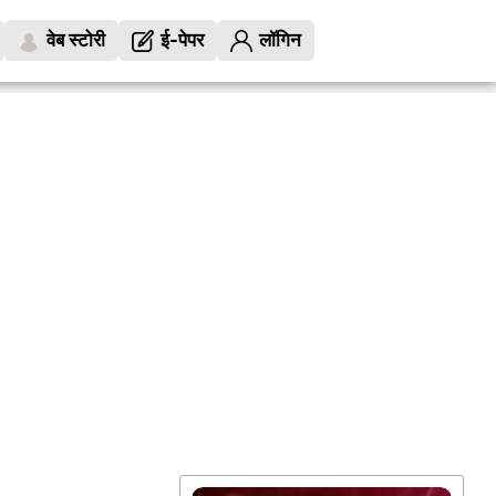
वेब स्टोरी
ई-पेपर
लॉगिन