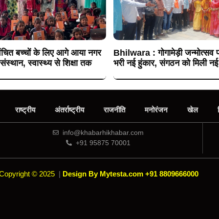
चित बच्चों के लिए आगे आया नगर
Bhilwara : गोगामेड़ी जन्मोत्सव प
संस्थान, स्वास्थ्य से शिक्षा तक
भरी नई हुंकार, संगठन को मिली नई
राष्ट्रीय
अंतर्राष्ट्रीय
राजनीति
मनोरंजन
खेल
info@khabarhikhabar.com
+91 95875 70001
Copyright © 2025
|
Design By Mytesta.com +91 8809666000