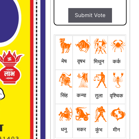
Submit Vote
मेष
वृषभ
मिथुन
कर्क
सिंह
कन्या
तुला
वृश्चिक
धनु
मकर
कुंभ
मीन