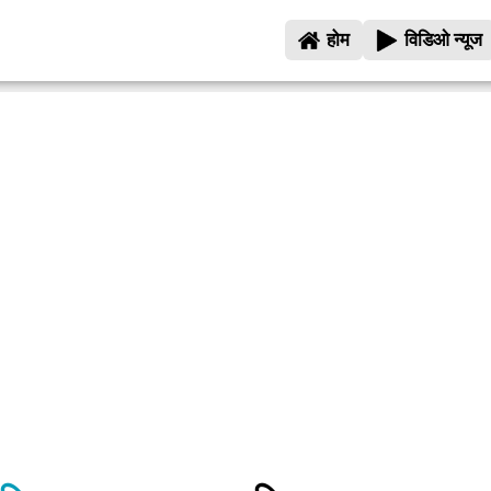
होम
विडिओ न्यूज