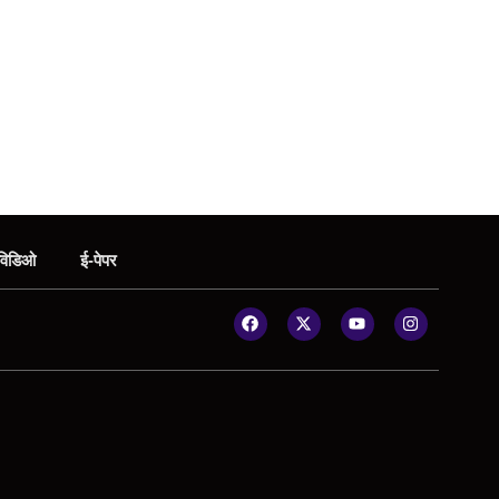
विडिओ
ई-पेपर