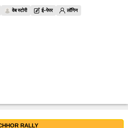
वेब स्टोरी
ई-पेपर
लॉगिन
 CHHOR RALLY