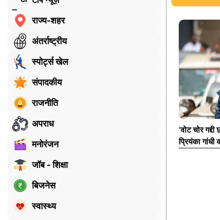
राज्य-शहर
अंतर्राष्ट्रीय
स्पोर्ट्स खेल
संपादकीय
राजनीति
अपराध
‘वोट चोर गद्दी 
प्रियंका गांधी
मनोरंजन
जॉब - शिक्षा
बिजनेस
स्वास्थ्य