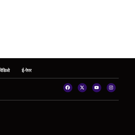
विडिओ
ई-पेपर