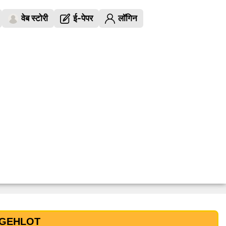
वेब स्टोरी
ई-पेपर
लॉगिन
 GEHLOT