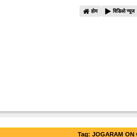
होम
विडिओ न्यूज
Tag: JOGARAM ON