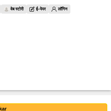
वेब स्टोरी
ई-पेपर
लॉगिन
kar