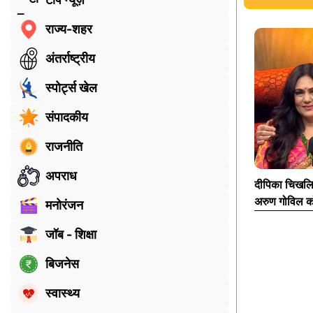
राज्य-शहर
अंतर्राष्ट्रीय
स्पोर्ट्स खेल
संपादकीय
राजनीति
अपराध
दीपिका चिखलिय
अरुण गोविल क
मनोरंजन
जॉब - शिक्षा
बिजनेस
स्वास्थ्य