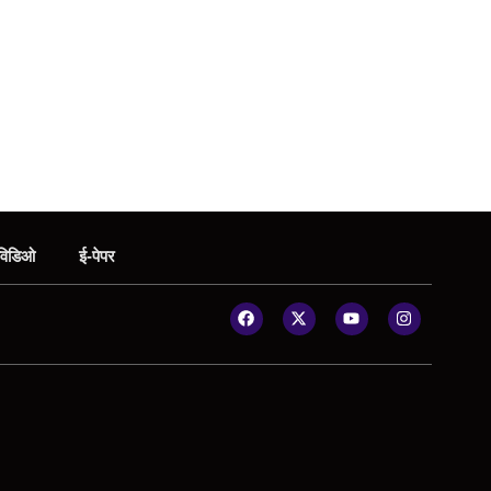
विडिओ
ई-पेपर