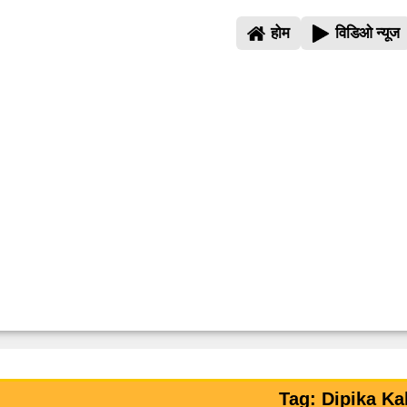
होम
विडिओ न्यूज
Tag: Dipika Ka