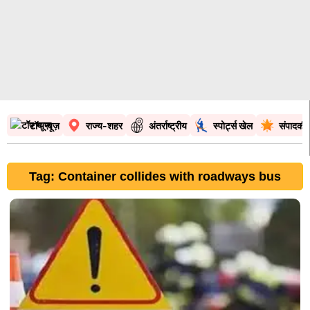
टॉप न्यूज़
राज्य-शहर
अंतर्राष्ट्रीय
स्पोर्ट्स खेल
संपादकी
Tag: Container collides with roadways bus