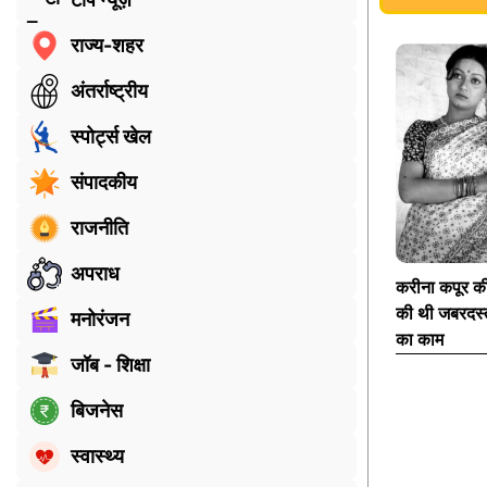
राज्य-शहर
अंतर्राष्ट्रीय
स्पोर्ट्स खेल
संपादकीय
राजनीति
अपराध
करीना कपूर की
की थी जबरदस्
मनोरंजन
का काम
जॉब - शिक्षा
बिजनेस
स्वास्थ्य