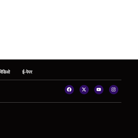
विडिओ
ई-पेपर