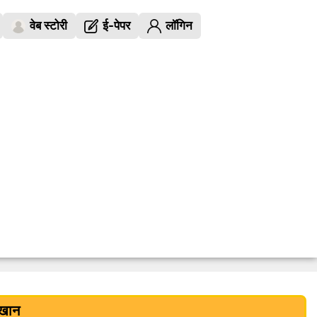
वेब स्टोरी
ई-पेपर
लॉगिन
 खान