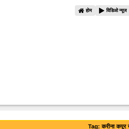
होम
विडिओ न्यूज
Tag: करीना कपूर